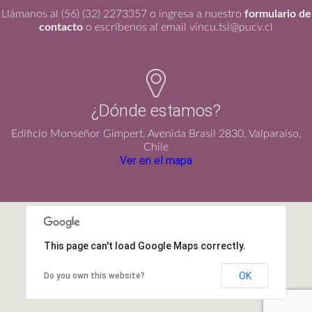
Llámanos al (56) (32) 2273357 o ingresa a nuestro
formulario de
contacto
o escríbenos al email vincu.tsl@pucv.cl
¿Dónde estamos?
Edificio Monseñor Gimpert. Avenida Brasil 2830, Valparaíso,
Chile
Ver en el mapa
This page can't load Google Maps correctly.
OK
Do you own this website?