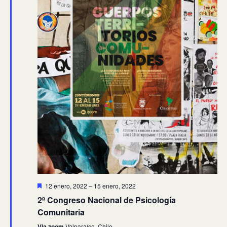
Destacado
12 enero, 2022
–
15 enero, 2022
2º Congreso Nacional de Psicología
Comunitaria
Via zoom
Valparaíso, Chile