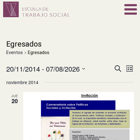
Egresados
Eventos
Egresados
20/11/2014
 - 
07/08/2026
Navega
Nav
Buscar
Lista
de
de
Seleccionar
vist
noviembre 2014
fecha.
búsque
de
y
Eve
JUE
20
vistas
de
Eventos