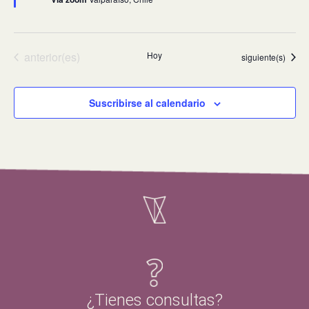
Eventos
anterior(es)
Hoy
Eventos
siguiente(s)
Suscribirse al calendario
¿Tienes consultas?