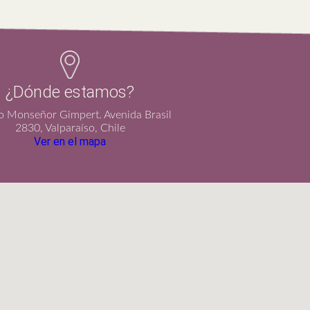
¿Dónde estamos?
io Monseñor Gimpert. Avenida Brasil
2830, Valparaíso, Chile
Ver en el mapa