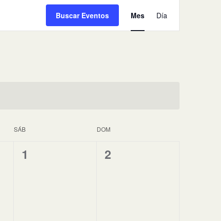
Navegación
Buscar Eventos
Mes
de
Día
vistas
de
Evento
SÁB
DOM
0
0
1
2
eventos,
eventos,