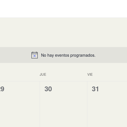
No hay eventos programados.
JUE
VIE
0
0
0
29
30
31
ventos,
eventos,
eventos,