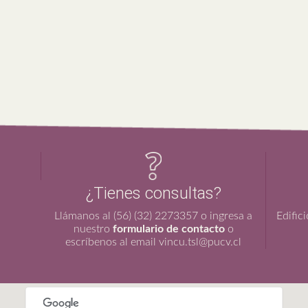
¿Tienes consultas?
Llámanos al (56) (32) 2273357 o ingresa a
Edific
nuestro
formulario de contacto
o
escríbenos al email vincu.tsl@pucv.cl