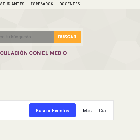
ESTUDIANTES
EGRESADOS
DOCENTES
NCULACIÓN CON EL MEDIO
Navegación
Buscar Eventos
Mes
de
Día
vistas
de
Evento