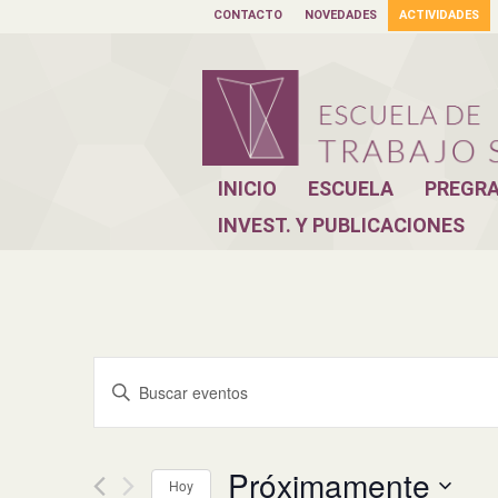
CONTACTO
NOVEDADES
ACTIVIDADES
INICIO
ESCUELA
PREGR
INVEST. Y PUBLICACIONES
Navegación
Introduce
de
la
palabra
búsqueda
clave.
y
Busca
Próximamente
Hoy
Eventos
vistas