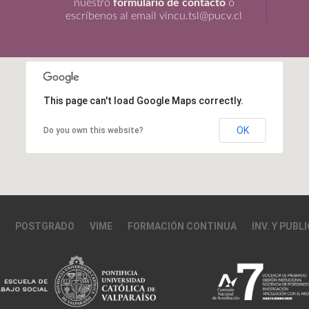
nuestro
formulario de contacto
o
escríbenos al email vincu.tsl@pucv.cl
This page can't load Google Maps correctly.
OK
Do you own this website?
POSTGRADO
VIME
FORMACIÓN CONTINUA
INV. Y PUBL