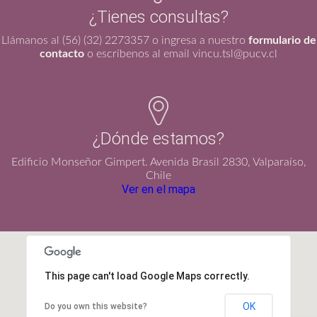
¿Tienes consultas?
Llámanos al (56) (32) 2273357 o ingresa a nuestro
formulario de
contacto
o escríbenos al email vincu.tsl@pucv.cl
¿Dónde estamos?
Edificio Monseñor Gimpert. Avenida Brasil 2830, Valparaíso,
Chile
Ver en el mapa
This page can't load Google Maps correctly.
OK
Do you own this website?