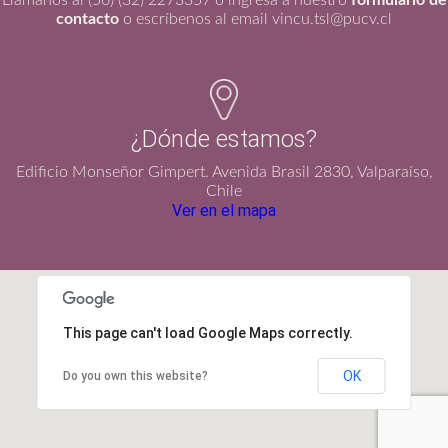
Llámanos al (56) (32) 2273357 o ingresa a nuestro
formulario de
contacto
o escríbenos al email vincu.tsl@pucv.cl
¿Dónde estamos?
Edificio Monseñor Gimpert. Avenida Brasil 2830, Valparaíso,
Chile
Ver en el mapa
This page can't load Google Maps correctly.
OK
Do you own this website?