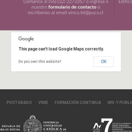
Llámanos al (56) (32) 2273357 o ingresa a
Edific
nuestro
formulario de contacto
o
escríbenos al email vincu.tsl@pucv.cl
This page can't load Google Maps correctly.
OK
Do you own this website?
POSTGRADO
VIME
FORMACIÓN CONTINUA
INV. Y PUBL