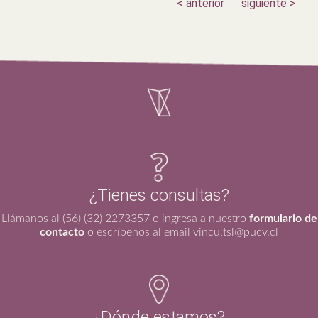
< anterior
siguiente >
¿Tienes consultas?
Llámanos al (56) (32) 2273357 o ingresa a nuestro
formulario de
contacto
o escríbenos al email vincu.tsl@pucv.cl
¿Dónde estamos?