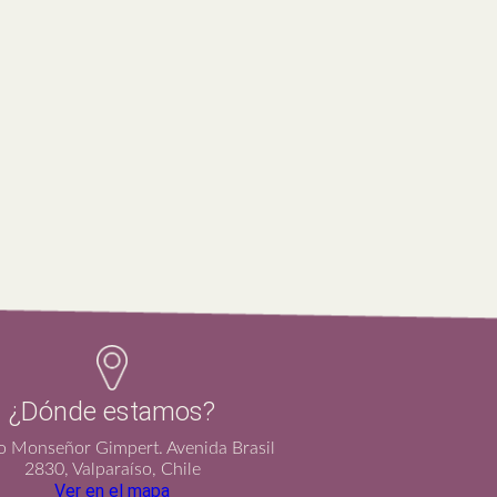
¿Dónde estamos?
io Monseñor Gimpert. Avenida Brasil
2830, Valparaíso, Chile
Ver en el mapa