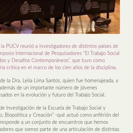
 la PUCV reunió a investigadores de distintos países de
mposio Internacional de Pesquisadores “El Trabajo Social
gados y Desafíos Contemporáneos”, que tuvo como
ia crítica en el marco de los cien años de la disciplina.
de la Dra. Leila Lima Santos, quien fue homenajeada, y
 además de un importante número de jóvenes
sados en la evolución y futuro del Trabajo Social.
de Investigación de la Escuela de Trabajo Social y
o, Biopolítica y Creación” -qué actuó como anfitrión del
orresponde a un conjunto de encuentros que hemos
adores que somos parte de una articulación de distintas