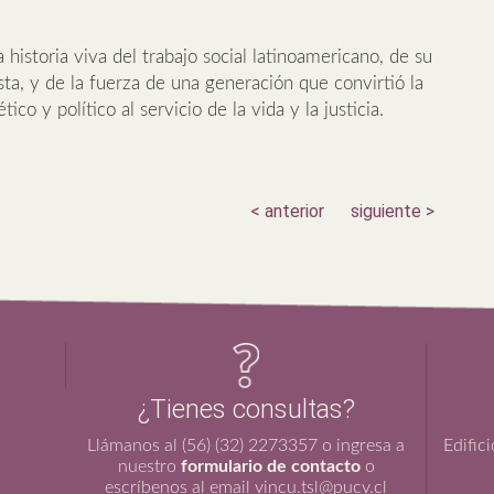
 historia viva del trabajo social latinoamericano, de su
sta, y de la fuerza de una generación que convirtió la
ico y político al servicio de la vida y la justicia.
< anterior
siguiente >
¿Tienes consultas?
Llámanos al (56) (32) 2273357 o ingresa a
Edific
nuestro
formulario de contacto
o
escríbenos al email vincu.tsl@pucv.cl