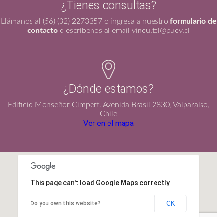
¿Tienes consultas?
Llámanos al (56) (32) 2273357 o ingresa a nuestro
formulario de
contacto
o escríbenos al email vincu.tsl@pucv.cl
¿Dónde estamos?
Edificio Monseñor Gimpert. Avenida Brasil 2830, Valparaíso,
Chile
Ver en el mapa
This page can't load Google Maps correctly.
OK
Do you own this website?