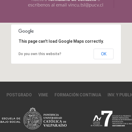
escríbenos al email vincu.tsl@pucv.cl
This page can't load Google Maps correctly.
OK
Do you own this website?
POSTGRADO
VIME
FORMACIÓN CONTINUA
INV. Y PUBL