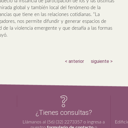
eció la instancia de participación de los y las distintas
 mirada global y también local del fenómeno de la
ancias que tiene en las relaciones cotidianas. “La
adores, nos permite difundir y generar espacios de
d de la violencia emergente y que desafía a las formas
luyó.
< anterior
siguiente >
¿Tienes consultas?
Llámanos al (56) (32) 2273357 o ingresa a
Edific
nuestro
formulario de contacto
o