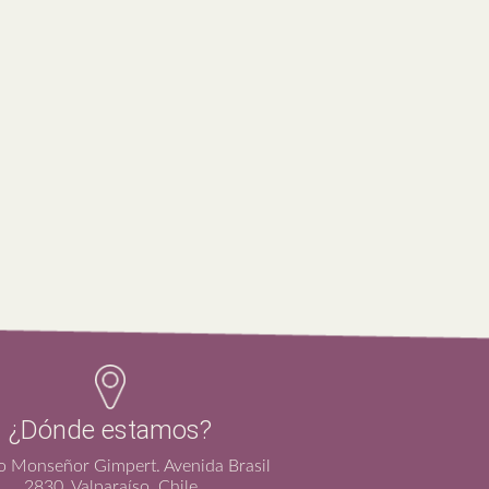
¿Dónde estamos?
io Monseñor Gimpert. Avenida Brasil
2830, Valparaíso, Chile