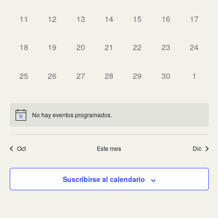
eventos,
eventos,
eventos,
eventos,
eventos,
eventos,
eventos
Eventos
0
0
0
0
0
0
0
11
12
13
14
15
16
17
eventos,
eventos,
eventos,
eventos,
eventos,
eventos,
eventos
0
0
0
0
0
0
0
18
19
20
21
22
23
24
eventos,
eventos,
eventos,
eventos,
eventos,
eventos,
eventos
0
0
0
0
0
0
0
25
26
27
28
29
30
1
eventos,
eventos,
eventos,
eventos,
eventos,
eventos,
eventos
No hay eventos programados.
Oct
Este mes
Dic
Suscribirse al calendario