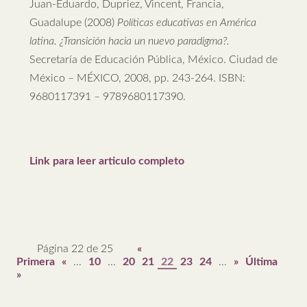
Juan-Eduardo, Dupriez, Vincent, Francia,
Guadalupe (2008)
Políticas educativas en América
latina. ¿Transición hacia un nuevo paradigma?.
Secretaría de Educación Pública, México. Ciudad de
México – MÉXICO, 2008, pp. 243-264. ISBN:
9680117391 – 9789680117390.
Link para leer articulo completo
Página 22 de 25
«
Primera
«
...
10
...
20
21
22
23
24
...
»
Última
»