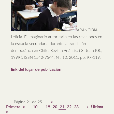
ARANCIBIA,
Leticia. El imaginario autoritario en las relaciones en
la escuela secundaria durante la transición
democrática en Chile. Revista Análisis: ( S. Juan P.R.,
1999 ), ISSN 1542-7544, Nº. 12, 2011, pp. 97-119.
link del lugar de publicación
Página 21 de 25
«
Primera
«
...
10
...
19
20
21
22
23
...
»
Última
»