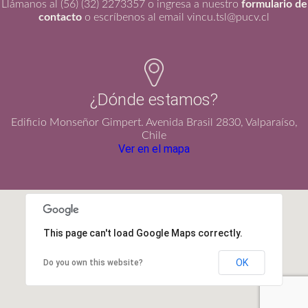
Llámanos al (56) (32) 2273357 o ingresa a nuestro
formulario de
contacto
o escríbenos al email vincu.tsl@pucv.cl
¿Dónde estamos?
Edificio Monseñor Gimpert. Avenida Brasil 2830, Valparaíso,
Chile
Ver en el mapa
This page can't load Google Maps correctly.
OK
Do you own this website?