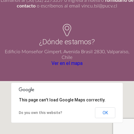
Llámanos al (56) (32) 2273357 o ingresa a nuestro
formulario de
contacto
o escríbenos al email vincu.tsl@pucv.cl
¿Dónde estamos?
Edificio Monseñor Gimpert. Avenida Brasil 2830, Valparaíso,
Chile
Ver en el mapa
This page can't load Google Maps correctly.
OK
Do you own this website?