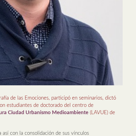
afía de las Emociones, participó en seminarios, dictó
on estudiantes de doctorado del centro de
ctura Ciudad Urbanismo Medioambiente
(LAVUE) de
 así con la consolidación de sus vínculos