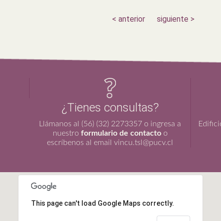
< anterior
siguiente >
¿Tienes consultas?
Llámanos al (56) (32) 2273357 o ingresa a
Edific
nuestro
formulario de contacto
o
escríbenos al email vincu.tsl@pucv.cl
This page can't load Google Maps correctly.