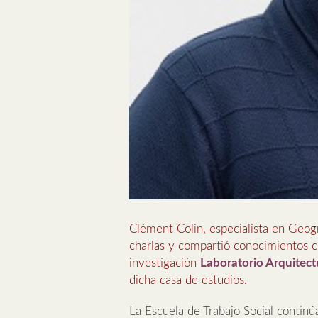
Clément Colin, especialista en Geogr
charlas y compartió conocimientos c
investigación
Laboratorio Arquite
dicha casa de estudios.
La Escuela de Trabajo Social continúa