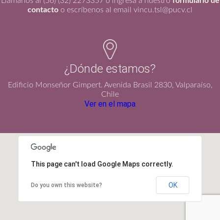
Llámanos al (56) (32) 2273357 o ingresa a nuestro
formulario de
contacto
o escríbenos al email vincu.tsl@pucv.cl
¿Dónde estamos?
Edificio Monseñor Gimpert. Avenida Brasil 2830, Valparaíso,
Chile
Ver en el mapa
This page can't load Google Maps correctly.
OK
Do you own this website?