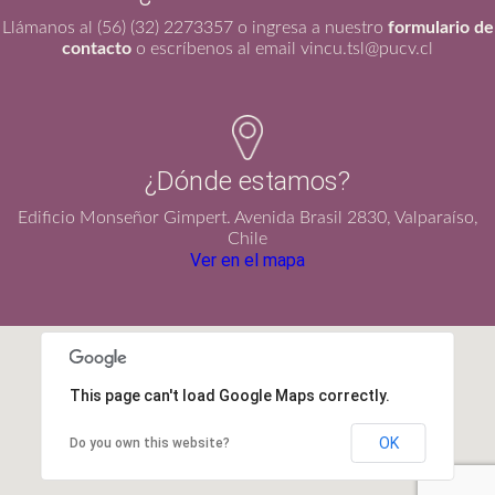
Llámanos al (56) (32) 2273357 o ingresa a nuestro
formulario de
contacto
o escríbenos al email vincu.tsl@pucv.cl
¿Dónde estamos?
Edificio Monseñor Gimpert. Avenida Brasil 2830, Valparaíso,
Chile
Ver en el mapa
This page can't load Google Maps correctly.
OK
Do you own this website?