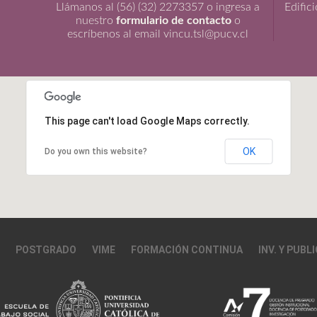
Llámanos al (56) (32) 2273357 o ingresa a
Edific
nuestro
formulario de contacto
o
escríbenos al email vincu.tsl@pucv.cl
This page can't load Google Maps correctly.
OK
Do you own this website?
POSTGRADO
VIME
FORMACIÓN CONTINUA
INV. Y PUBL