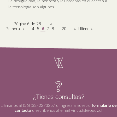
La desigualdad, la pobreza y las brechas en el acceso a
la tecnología son algunos...
Página 6 de 28
«
Primera
«
...
4
5
6
7
8
...
20
...
»
Última »
¿Tienes consultas?
Llámanos al (56) (32) 2273357 o ingresa a nuestro
formulario de
contacto
o escríbenos al email vincu.tsl@pucv.cl