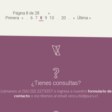
Página 8 de 28
«
Primera
«
...
6
7
8
9
10
...
20
...
»
Última »
¿Tienes consultas?
Llámanos al (56) (32) 2273357 o ingresa a nuestro
formulario de
contacto
o escríbenos al email vincu.tsl@pucv.cl