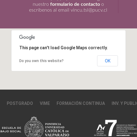
nuestro
formulario de contacto
o
escríbenos al email vincu.tsl@pucv.cl
This page can't load Google Maps correctly.
OK
Do you own this website?
POSTGRADO
VIME
FORMACIÓN CONTINUA
INV. Y PUBL