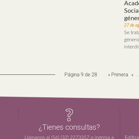
Acadé
Socia
géner
27 de a
Se trat
género 
interdi
Página 9 de 28
« Primera
«
..
¿Tienes consultas?
Llámanos al (56) (32) 2273357 o ingresa a
Edific