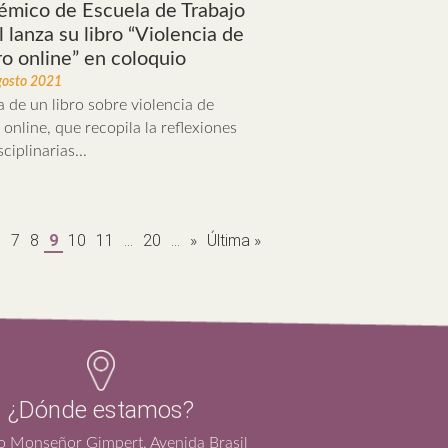
mico de Escuela de Trabajo
l lanza su libro “Violencia de
o online” en coloquio
gosto 2021
a de un libro sobre violencia de
online, que recopila la reflexiones
sciplinarias...
.
7
8
9
10
11
...
20
...
»
Última »
¿Dónde estamos?
io Monseñor Gimpert. Avenida Brasil