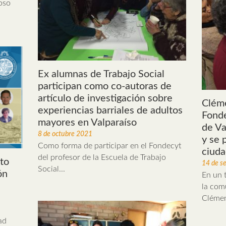
oso
Ex alumnas de Trabajo Social
participan como co-autoras de
artículo de investigación sobre
Cléme
experiencias barriales de adultos
Fonde
mayores en Valparaíso
de Va
8 de octubre 2021
y se 
Como forma de participar en el Fondecyt
ciuda
del profesor de la Escuela de Trabajo
to
14 de s
Social...
ón
En un t
la com
Clémen
ad