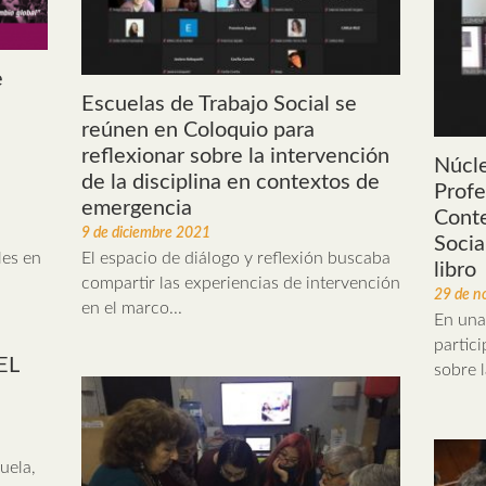
e
Escuelas de Trabajo Social se
reúnen en Coloquio para
reflexionar sobre la intervención
Núcle
de la disciplina en contextos de
Profe
emergencia
Conte
9 de diciembre 2021
Socia
El espacio de diálogo y reflexión buscaba
les en
libro
compartir las experiencias de intervención
29 de n
en el marco...
En una 
partic
EL
sobre l
uela,